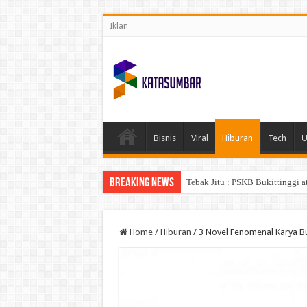
Iklan
Bisnis
Viral
Hiburan
Tech
Breaking News
Tebak Jitu : PSKB Bukittinggi a
Home
/
Hiburan
/
3 Novel Fenomenal Karya 