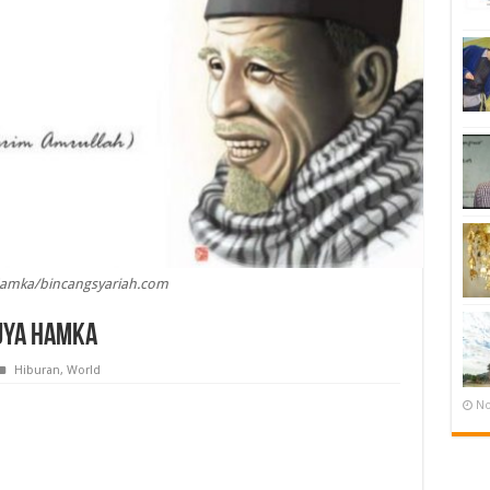
amka/bincangsyariah.com
uya Hamka
Hiburan
,
World
No