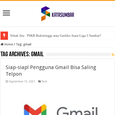
Tebak Jitu : PSKB Bukittinggi atau Gasliko Juara Liga 3 Sumbar?
Home
/
Tag:
gmail
Tag Archives:
gmail
Siap-siap! Pengguna Gmail Bisa Saling
Telpon
September 13, 2021
Tech