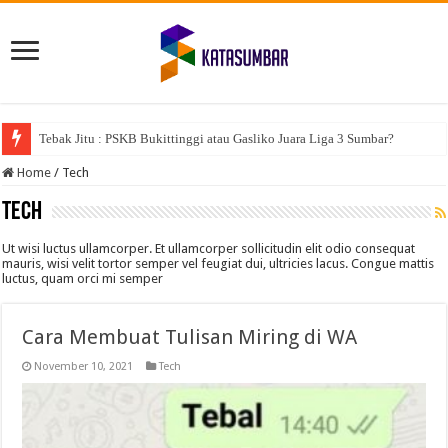
Tebak Jitu : PSKB Bukittinggi atau Gasliko Juara Liga 3 Sumbar?
Home
/
Tech
Tech
Ut wisi luctus ullamcorper. Et ullamcorper sollicitudin elit odio consequat
mauris, wisi velit tortor semper vel feugiat dui, ultricies lacus. Congue mattis
luctus, quam orci mi semper
Cara Membuat Tulisan Miring di WA
November 10, 2021
Tech