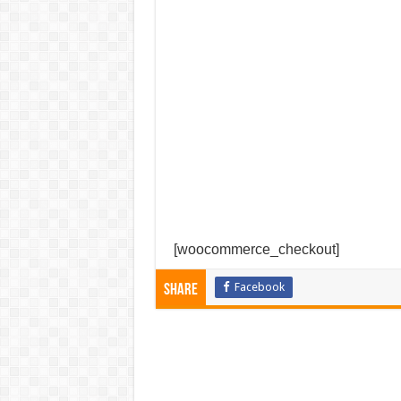
[woocommerce_checkout]
Facebook
Share