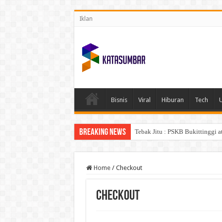
Iklan
Bisnis
Viral
Hiburan
Tech
Breaking News
Tebak Jitu : PSKB Bukittinggi a
Home
/
Checkout
Checkout