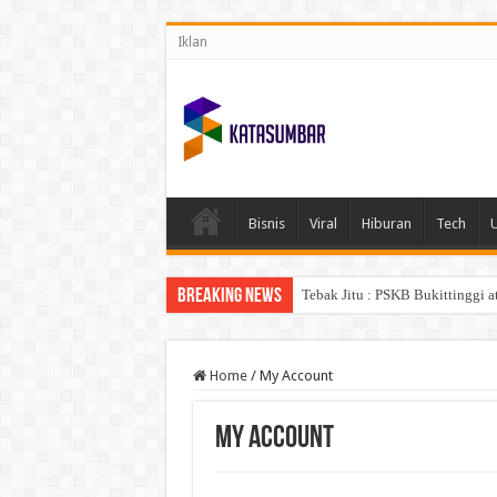
Iklan
Bisnis
Viral
Hiburan
Tech
Breaking News
Tebak Jitu : PSKB Bukittinggi a
Home
/
My Account
My Account