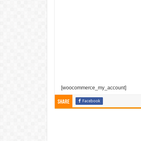
[woocommerce_my_account]
Facebook
Share